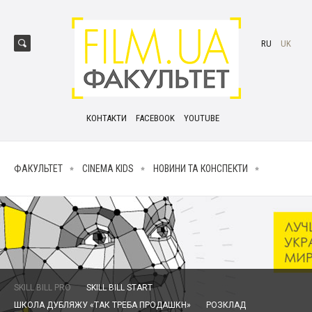
RU
UK
КОНТАКТИ
FACEBOOK
YOUTUBE
ФАКУЛЬТЕТ
CINEMA KIDS
НОВИНИ ТА КОНСПЕКТИ
SKILL BILL PRO
SKILL BILL START
ШКОЛА ДУБЛЯЖУ «ТАК ТРЕБА ПРОДАШКН»
РОЗКЛАД