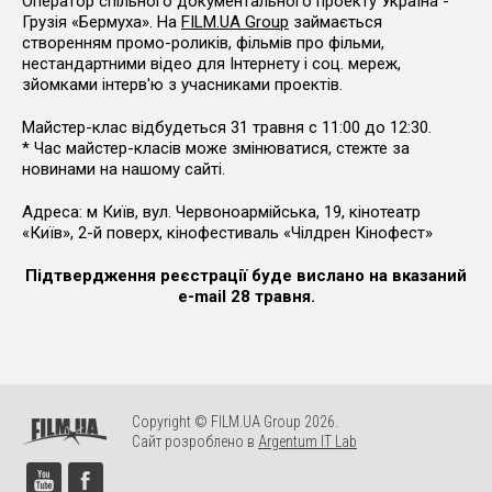
Оператор спільного документального проекту Україна -
Грузія «Бермуха». На
FILM.UA Group
займається
створенням промо-роликів, фільмів про фільми,
нестандартними відео для Інтернету і соц. мереж,
зйомками інтерв'ю з учасниками проектів.
Майстер-клас відбудеться 31 травня c 11:00 до 12:30.
* Час майстер-класів може змінюватися, стежте за
новинами на нашому сайті.
Адреса: м Київ, вул. Червоноармійська, 19, кінотеатр
«Київ», 2-й поверх, кінофестиваль «Чілдрен Кінофест»
Підтвердження реєстрації буде вислано на вказаний
e-mail 28 травня.
Copyright © FILM.UA Group 2026.
Сайт розроблено в
Argentum IT Lab