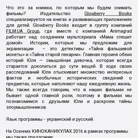
Что это за книжки, по которым мы будем снимать
фильмы? Издательство
Glowberry Books
специализируется на книгах и развивающих приложениях
для детей. Glowberry Books входит в группу компаний
FILM.UA Group
, где вместе с компанией Animagrad
работает над созданием мультсериала «Мама спешит
домой». Истории, которые мы предложим для
экранизации – это детективы «Тайна фальшивой
монеты» и «Тайна старой пекарни». Главная героиня обеих
историй Юля — смышлёная девочка, которая всегда
старается докопаться до сути вещей. В ходе своих
расследований Юля отыскивает множество интересных
фактов и необычных исторических сведений о
предметах, которые наполняют нашу ежедневную жизнь.
Мы также всегда говорим, что в наших фильмах не
бывает одной главной роли, поэтому в фильмах мы
познакомимся с друзьями Юли и раскроем тайны
злоумышленников.
Язык программы - украинский и русский.
На Осенних КИНОКАНИКУЛАХ 2016 в рамках программы
мы также предложим: