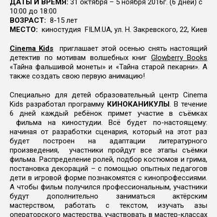
ДАТЫ И ВРЕМЯ:
31 октября – 5 ноября 2016г. (6 дней) с
10:00 до 18:00
ВОЗРАСТ:
8-15 лет
МЕСТО:
киностудия FILM.UA, ул. Н. Закревского, 22, Киев
Cinema Kids
приглашает этой осенью снять настоящий
детектив по мотивам волшебных книг
Glowberry Books
«Тайна фальшивой монеты» и «Тайна старой пекарни». А
также создать свою первую анимацию!
Специально для детей образовательный центр Cinema
Kids разработал программу
КИНОКАНИКУЛЫ
. В течение
6 дней каждый ребёнок примет участие в съёмках
фильма на киностудии. Всё будет по-настоящему:
начиная от разработки сценария, который на этот раз
будет построен на адаптации литературного
произведения, участники пройдут все этапы съёмки
фильма. Распределение ролей, подбор костюмов и грима,
постановка декораций – с помощью опытных педагогов
дети в игровой форме познакомятся с кинопрофессиями.
А чтобы фильм получился профессиональным, участники
будут дополнительно заниматься актёрским
мастерством, работать с текстом, изучать азы
операторского мастерства, участвовать в мастер-классах