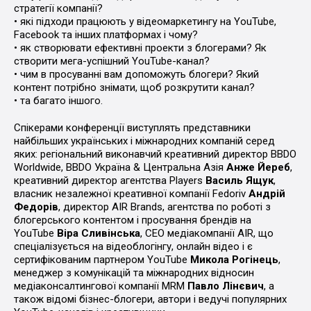
стратегії компанії?
• які підходи працюють у відеомаркетингу на YouTube,
Facebook та інших платформах і чому?
• як створювати ефективні проекти з блогерами? Як
створити мега-успішний YouTube-канал?
• чим в просуванні вам допоможуть блогери? Який
контент потрібно знімати, щоб розкрутити канал?
• та багато іншого.
Спікерами конференції виступлять представники
найбільших українських і міжнародних компаній серед
яких: регіональний виконавчий креативний директор BBDO
Worldwide, BBDO Україна & Центральна Азія
Анже Йереб
,
креативний директор агентства Players
Василь Ящук
,
власник незалежної креативної компанії Fedoriv
Андрій
Федорів
, директор AIR Brands, агентства по роботі з
блогерського контентом і просування брендів на
YouTube
Віра Сливінська
, CEO медіакомпанії AIR, що
спеціалізується на відеоблогінгу, онлайн відео і є
сертифікованим партнером YouTube
Микола Рогінець
,
менеджер з комунікацій та міжнародних відносин
медіаконсалтингової компанії MRM
Павло Лінєвич
, а
також відомі бізнес-блогери, автори і ведучі популярних