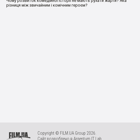
Чому розвиток комедійної історії не мають рухати жарти? Яка
різниця між звичайним і комічним героєм?
Copyright © FILM.UA Group 2026.
Сайт розроблено в
Argentum IT Lab