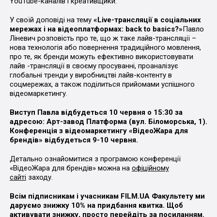
YouTube-каналів і креативщики.
У своїй доповіді на тему
«Live-трансляції в соціальних
мережах і на відеоплатформах: back to basics?»
Павло
Ліневич розповість про те, що ж таке лайв-трансляції –
нова технологія або повернення традиційного мовлення,
про те, як бренди можуть ефективно використовувати
лайв -трансляції в своєму просуванні, проаналізує
глобальні тренди у виробництві лайв-контенту в
соцмережах, а також поділиться прийомами успішного
відеомаркетингу.
Виступ Павла відбудеться 10 червня о 15:30 за
адресою: Арт-завод Платформа (вул. Біломорська, 1).
Конференція з відеомаркетингу «ВідеоЖара для
брендів» відбудеться 9-10 червня.
Детально ознайомитися з програмою конференції
«ВідеоЖара для брендів» можна на
офіційному
сайті
заходу.
Всім підписникам і учасникам FILM.UA Факультету ми
даруємо знижку 10% на придбання квитка. Щоб
активувати знижку, просто перейдіть за
посиланням
.