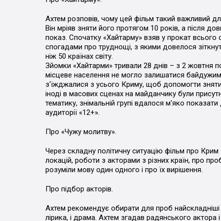
Ахтем розповів, чому цей фільм такий важливий дл
Він мріяв зняти його протягом 10 років, а після до
показ. Спочатку «Хайтарму» взяв у прокат всього 
спогадами про труднощі, з якими довелося зіткнут
ніж 50 країнах світу.
Зйомки «Хайтарми» тривали 28 днів – з 2 жовтня п
місцеве населення не могло залишатися байдужим
з'їжджалися з усього Криму, щоб допомогти зняти
іноді в масових сценах на майданчику були присут
тематику, знімальній групі вдалося м'яко показат
аудиторії «12+».
Про «Чужу молитву».
Через складну політичну ситуацію фільм про Крим з
локацій, роботи з акторами з різних країн, про пр
розуміли мову один одного і про їх вирішення.
Про підбор акторів.
Ахтем рекомендує обирати для проб найскладніші 
лірика, і драма. Ахтем згадав радянського актора 