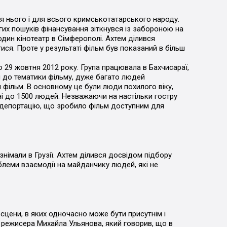
я нього і для всього кримськотатарського народу.
вгих пошуків фінансування зіткнувся із забороною на
один кінотеатр в Сімферополі. Ахтем ділився
ися. Проте у результаті фільм був показаний в більш
о 29 жовтня 2012 року. Група працювала в Бахчисараї,
 до тематики фільму, дуже багато людей
 фільм. В основному це були люди похилого віку,
ні до 1500 людей. Незважаючи на настільки гостру
и депортацію, що зробило фільм доступним для
німали в Грузії. Ахтем ділився досвідом підбору
облеми взаємодії на майданчику людей, які не
сцени, в яких одночасно може бути присутнім і
і режисера Михайла Ульянова, який говорив, що в