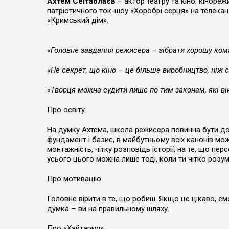
Ахтем Сеітаблаєв
– актор театру та кіно, кіноре
патріотичного ток-шоу «Хоробрі серця» на телека
«Кримський дім».
«Головне завдання режисера – зібрати хорошу коман
«Не секрет, що кіно – це більше виробництво, ніж с
«Творця можна судити лише по тим законам, які він
Про освіту.
На думку Ахтема, школа режисера повинна бути д
фундамент і базис, в майбутньому всіх канонів мож
монтажність, чітку розповідь історії, на те, що п
усього цього можна лише тоді, коли ти чітко розум
Про мотивацію.
Головне вірити в те, що робиш. Якщо це цікаво, ем
думка
–
ви на правильному шляху.
Про «Хайтарму».