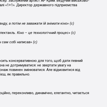
жисер. Заслужений артист АР Крим. Ведучий військово-
налі «1+1». Директор державного підприємства
ду, а потім не заважати їй знімати кіно» (с)
пектакль. Кіно – це технологічний процес» (с)
 сам собі написав» (с)
осить консервативною для того, щоб дати певний
на не дотримуватися: не звертати увагу на
ерсонаж повинен змінюватися. Але відмовитися від
ієш, як правильно.
оційно, переконливо, динамічно, елегантно, читається