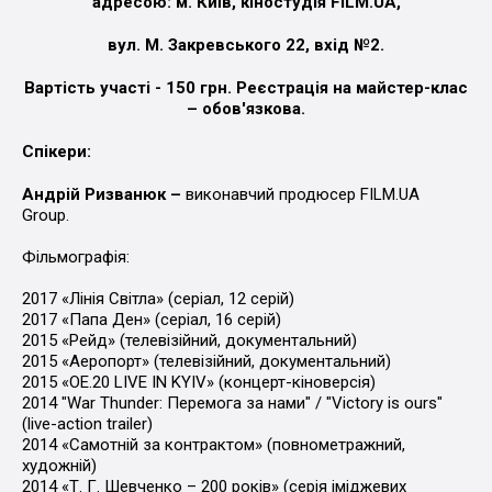
адресою: м. Київ, кіностудія FILM.UA,
вул. М. Закревського 22, вхід №2.
Вартість участі - 150 грн. Реєстрація на майстер-клас
– обов'язкова.
Спікери:
Андрій Ризванюк –
виконавчий продюсер FILM.UA
Group.
Фільмографія:
2017 «Лінія Світла» (серіал, 12 серій)
2017 «Папа Ден» (серіал, 16 серій)
2015 «Рейд» (телевізійний, документальний)
2015 «Аеропорт» (телевізійний, документальний)
2015 «ОЕ.20 LIVE IN KYIV» (концерт-кіноверсія)
2014 "War Thunder: Перемога за нами" / "Victory is ours"
(live-action trailer)
2014 «Самотній за контрактом» (повнометражний,
художній)
2014 «Т. Г. Шевченко – 200 років» (серія іміджевих