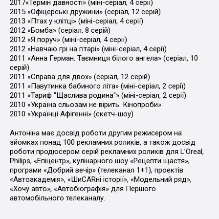
2017«Термін давності» (міні-серіал, 4 серії)
2015 «Офіцерські дружини» (серіал, 12 серій)
2013 «Птах у клітці» (міні-серіал, 4 серії)
2012 «Бомба» (серіал, 8 серій)
2012 «Я поруч» (міні-серіал, 4 серії)
2012 «Навчаю грі на гітарі» (міні-серіал, 4 серії)
2011 «Анна Герман. Таємниця білого ангела» (серіал, 10
серій)
2011 «Справа для двох» (серіал, 12 серій)
2011 «Павутинка бабиного літа» (міні-серіал, 2 серії)
2011 «Тариф "Щаслива родина"» (міні-серіал, 2 серії)
2010 «Україна сльозам не вірить. Кінопроби»
2010 «Українці Афігенні» (скетч-шоу)
Антоніна має досвід роботи другим режисером на
зйомках понад 100 рекламних роликів, а також досвід
роботи продюсером серій рекламних роликів для L’Oreal,
Philips, «Епіцентр», кулінарного шоу «Рецепти щастя»,
програми «Добрий вечір» (телеканал 1+1), проектів
«Автоакадемія», «ШиCARні історії», «Модельний ряд»,
«Хочу авто», «Автобіографія» для Першого
автомобільного телеканалу.