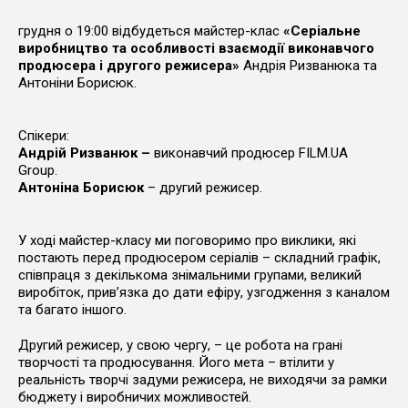
грудня о 19:00 відбудеться майстер-клас
«Серіальне
виробництво та особливості взаємодії виконавчого
продюсера
і другого режисера»
Андрія Ризванюка та
Антоніни Борисюк.
Спікери:
Андрій Ризванюк –
виконавчий продюсер FILM.UA
Group.
Антоніна Борисюк
– другий режисер.
У ході майстер-класу ми поговоримо про виклики, які
постають перед продюсером серіалів – складний графік,
співпраця з декількома знімальними групами, великий
виробіток, прив’язка до дати ефіру, узгодження з каналом
та багато іншого.
Другий режисер, у свою чергу, – це робота на грані
творчості та продюсування. Його мета – втілити у
реальність творчі задуми режисера, не виходячи за рамки
бюджету і виробничих можливостей.