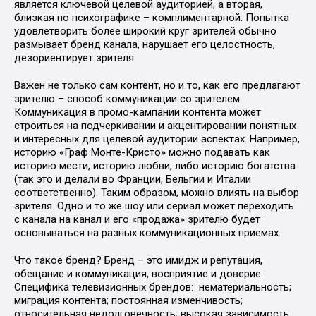
является ключевой целевой аудиторией, а вторая,
близкая по психографике – комплиментарной. Попытка
удовлетворить более широкий круг зрителей обычно
размывает бренд канала, нарушает его целостность,
дезориентирует зрителя.
Важен не только сам контент, но и то, как его предлагают
зрителю – способ коммуникации со зрителем.
Коммуникация в промо-кампании контента может
строиться на подчеркивании и акцентировании понятных
и интересных для целевой аудитории аспектах. Например,
историю «Граф Монте-Кристо» можно подавать как
историю мести, историю любви, либо историю богатства
(так это и делали во Франции, Бельгии и Италии
соответственно). Таким образом, можно влиять на выбор
зрителя. Одно и то же шоу или сериал может переходить
с канала на канал и его «продажа» зрителю будет
основываться на разных коммуникационных приемах.
Что такое бренд? Бренд – это имидж и репутация,
обещание и коммуникация, восприятие и доверие.
Специфика телевизионных брендов:
нематериальность;
миграция контента; постоянная изменчивость;
относительная недолговечность; высокая зависимость