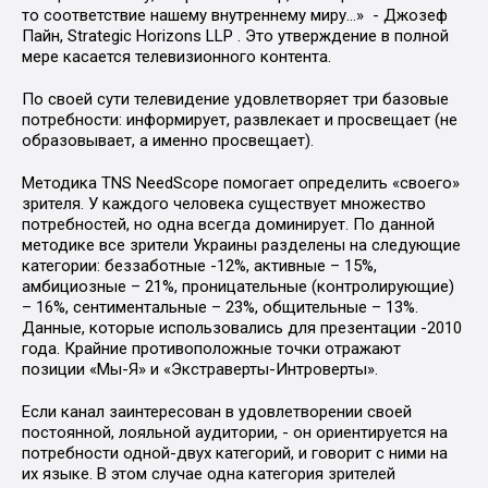
то соответствие нашему внутреннему миру...» - Джозеф
Пайн, Strategic Horizons LLP . Это утверждение в полной
мере касается телевизионного контента.
По своей сути телевидение удовлетворяет три базовые
потребности: информирует, развлекает и просвещает (не
образовывает, а именно просвещает).
Методика TNS NeedScope помогает определить «своего»
зрителя. У каждого человека существует множество
потребностей, но одна всегда доминирует. По данной
методике все зрители Украины разделены на следующие
категории: беззаботные -12%, активные – 15%,
амбициозные – 21%, проницательные (контролирующие)
– 16%, сентиментальные – 23%, общительные – 13%.
Данные, которые использовались для презентации -2010
года. Крайние противоположные точки отражают
позиции «Мы-Я» и «Экстраверты-Интроверты».
Если канал заинтересован в удовлетворении своей
постоянной, лояльной аудитории, - он ориентируется на
потребности одной-двух категорий, и говорит с ними на
их языке. В этом случае одна категория зрителей