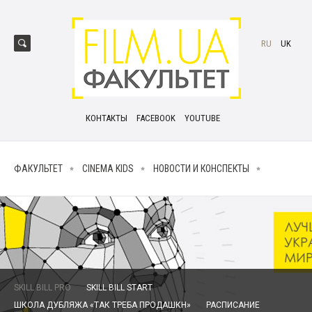
RU
UK
КОНТАКТЫ
FACEBOOK
YOUTUBE
ФАКУЛЬТЕТ
CINEMA KIDS
НОВОСТИ И КОНСПЕКТЫ
SKILL BILL PRO
SKILL BILL START
ШКОЛА ДУБЛЯЖА «ТАК ТРЕБА ПРОДАШКН»
РАСПИСАНИЕ