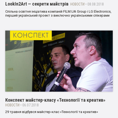
LookIn2Art — секрети майстрів
НОВОСТИ
• 08.08.2018
Спільна освітня ініціатива компаній FILM.UA Group і LG Electronics,
перший український проект з виключно українськими спікерами
Конспект майстер-класу «Технології та креатив»
НОВОСТИ
• 06.07.2018
29 травня відбувся майстер-клас «Технології та креатив»