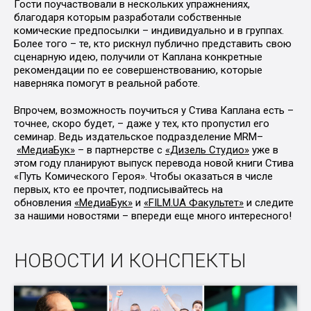
Гости поучаствовали в нескольких упражнениях,
благодаря которым разработали собственные
комические предпосылки – индивидуально и в группах.
Более того – те, кто рискнул публично представить свою
сценарную идею, получили от Каплана конкретные
рекомендации по ее совершенствованию, которые
наверняка помогут в реальной работе.
Впрочем, возможность поучиться у Стива Каплана есть –
точнее, скоро будет, – даже у тех, кто пропустил его
семинар. Ведь издательское подразделение MRM–
«МедиаБук»
– в партнерстве с
«Дизель Студио»
уже в
этом году планируют выпуск перевода новой книги Стива
«Путь Комического Героя». Чтобы оказаться в числе
первых, кто ее прочтет, подписывайтесь на
обновления
«МедиаБук»
и
«FILM.UA Факультет»
и следите
за нашими новостями – впереди еще много интересного!
НОВОСТИ И КОНСПЕКТЫ