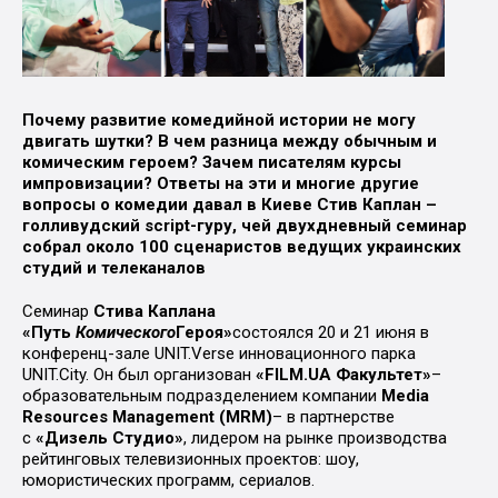
Почему развитие комедийной истории не могу
двигать шутки? В чем разница между обычным и
комическим героем? Зачем писателям курсы
импровизации? Ответы на эти и многие другие
вопросы о комедии давал в Киеве Стив Каплан –
голливудский script-гуру, чей двухдневный семинар
собрал около 100 сценаристов ведущих украинских
студий и телеканалов
Семинар
Стива Каплана
«Путь
Комического
Героя»
состоялся 20 и 21 июня в
конференц-зале UNIT.Verse инновационного парка
UNIT.City. Он был организован
«FILM.UA Факультет»
–
образовательным подразделением компании
Media
Resources Management (
MRM
)
– в партнерстве
с
«Дизель Студио»
, лидером на рынке производства
рейтинговых телевизионных проектов: шоу,
юмористических программ, сериалов.