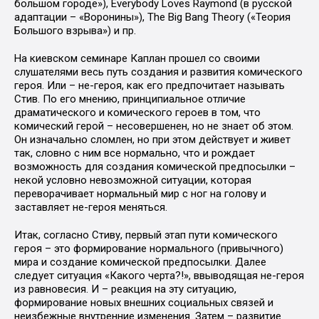
большом городе»), Everybody Loves Raymond (в русской
адаптации – «Воронины»), The Big Bang Theory («Теория
Большого взрыва») и пр.
На киевском семинаре Каплан прошел со своими
слушателями весь путь создания и развития комического
героя. Или – не-героя, как его предпочитает называть
Стив. По его мнению, принципиальное отличие
драматического и комического героев в том, что
комический герой – несовершенен, но не знает об этом.
Он изначально сломлен, но при этом действует и живет
так, словно с ним все нормально, что и рождает
возможность для создания комической предпосылки –
некой условно невозможной ситуации, которая
переворачивает нормальный мир с ног на голову и
заставляет не-героя меняться.
Итак, согласно Стиву, первый этап пути комического
героя – это формирование нормального (привычного)
мира и создание комической предпосылки. Далее
следует ситуация «Какого черта?!», ввыводящая не-героя
из равновесия. И – реакция на эту ситуацию,
формирование новых внешних социальных связей и
неизбежные внутренние изменения. Затем – развитие