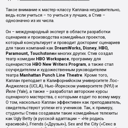
Такое внимание к мастер-классу Каплана неудивительно,
ведь если учиться – то учиться у лучших, а Стив –
однозначно из их числа.
Он – международный эксперт в области разработки
сценариев и производства комедийных проектов,
который консультирует и проводит докторинг сценариев
для таких компаний как
Dream
W
orks, Disney
,
HBO,
Paramount, Touchstone
и многих других. Стив создал
театр комедии
HBO Workspace
, программу для
сценаристов
HBO New Writers Program
, а также стал
соучредителем и художественным руководителем
театра
Manhattan Punch Line Theatre
. Кроме того,
Каплан преподает в Калифорнийском университете Лос-
Анджелеса (UCLA), Нью-Йоркском университете (NYU) и
Йеле (Yale), а также – разработал авторские курсы
сценарного мастерства, с которыми ездит по всему миру.
О том, насколько Каплан эффективен как преподаватель,
свидетельствуют успехи его учеников. Так, к примеру,
студенты Стива создавали такие комедийные телехиты
как Ugly Betty (в русской адаптации – «Не родись
красивой»), Friends («Друзья»), Sex and the City («Секс в