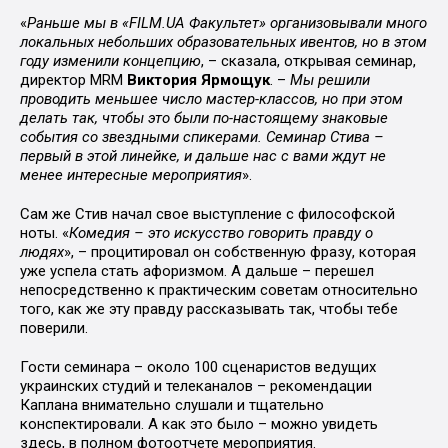
«
Раньше мы в «FILM.UA Факультет» организовывали много
локальных небольших образовательных ивентов, но в этом
году изменили концепцию
, – сказала, открывая семинар,
директор MRM
Виктория Ярмощук
. –
Мы решили
проводить меньшее число мастер-классов, но при этом
делать так, чтобы это были по-настоящему знаковые
события со звездными спикерами. Семинар Стива –
первый в этой линейке, и дальше нас с вами ждут не
менее интересные мероприятия
».
Сам же Стив начал свое выступление с философской
ноты. «
Комедия – это искусство говорить правду о
людях
», – процитировал он собственную фразу, которая
уже успела стать афоризмом. А дальше – перешел
непосредственно к практическим советам относительно
того, как же эту правду рассказывать так, чтобы тебе
поверили.
Гости семинара – около 100 сценаристов ведущих
украинских студий и телеканалов – рекомендации
Каплана внимательно слушали и тщательно
конспектировали. А как это было – можно увидеть
здесь,
в полном фотоотчете мероприятия
.