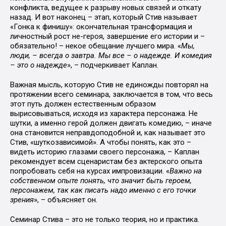
конфликта, ведущее к разрыву новых связей и откату
назад. И вот наконец – этап, который Стив называет
«Гонка к финишу»: окончательная трансформация и
личностный рост не-героя, завершение его истории и –
обязательно! – некое обещание лучшего мира. «
Мы,
люди, – всегда о завтра. Мы все – о надежде. И комедия
– это о надежде
», – подчеркивает Каплан.
Важная мысль, которую Стив не единожды повторял на
протяжении всего семинара, заключается в том, что весь
этот путь должен естественным образом
вырисовываться, исходя из характера персонажа. Не
шутки, а именно герой должен двигать комедию, – иначе
она становится неправдоподобной и, как называет это
Стив, «шуткозависимой». А чтобы понять, как это –
видеть историю глазами своего персонажа, – Каплан
рекомендует всем сценаристам без актерского опыта
попробовать себя на курсах импровизации. «
Важно на
собственном опыте понять, что значит быть героем,
персонажем, так как писать надо именно с его точки
зрения
», – объясняет он.
Семинар Стива – это не только теория, но и практика.