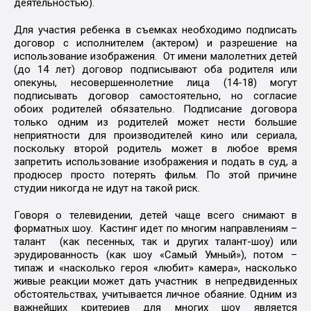
деятельностью).
Для участия ребенка в съемках необходимо подписать
договор с исполнителем (актером) и разрешение на
использование изображения. От имени малолетних детей
(до 14 лет) договор подписывают оба родителя или
опекуны, несовершеннолетние лица (14-18) могут
подписывать договор самостоятельно, но согласие
обоих родителей обязательно. Подписание договора
только одним из родителей может нести большие
неприятности для производителей кино или сериала,
поскольку второй родитель может в любое время
запретить использование изображения и подать в суд, а
продюсер просто потерять фильм. По этой причине
студии никогда не идут на такой риск.
Говоря о телевидении, детей чаще всего снимают в
форматных шоу. Кастинг идет по многим направлениям –
талант (как песенных, так и других талант-шоу) или
эрудированность (как шоу «Самый Умный»), потом –
типаж и «насколько героя «любит» камера», насколько
живые реакции может дать участник в непредвиденных
обстоятельствах, учитывается личное обаяние. Одним из
важнейших критериев для многих шоу является