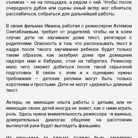
съемках – не на площадке, а рядом с ней. Чтобы после
очередного дубля или сцены юный актер мог обняться,
расслабиться, собраться для дальнейшей работы.
В своих фильмах Иванна, работая с режиссером Ахтемом
Сеитаблаевым, требует от родителей, чтобы ни в коем
случае дети не заучивали дома текст, репетируя с
родителями. Опасность в том, что рассказывать текст в
кадре после такого заучивание ребенок будет только
таким образом, как зазубрил дома при домашнем
надзоре мам и бабушек, стоя на табуретке. Режиссер
мало чего сможет добиться после такой серьезной
подготовки. В связи с этим и к сценарию нужны
требования – детские реплики могут быть только
короткими и простыми. Дети не могут «держать» длинный
текст.
Актеры, не имеющие опыта работы с детьми, или не
имеющие своих детей иногда не знают, как с ними играть
роль. Здесь нужна внимательность режиссера –в важных,
доверительных диалогах общение на расстоянии
вытянутой руки будет выглядеть фальшиво.
На площадке за детьми должен быть закреплен