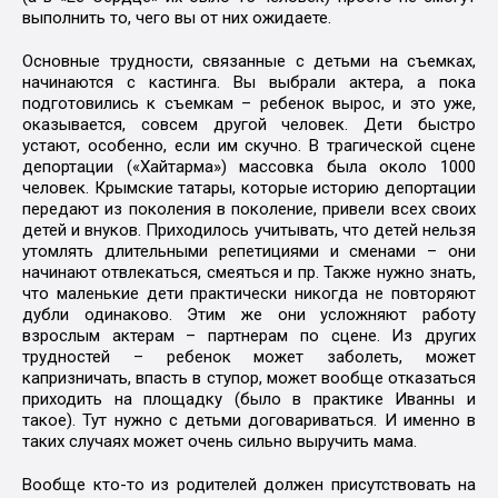
выполнить то, чего вы от них ожидаете.
Основные трудности, связанные с детьми на съемках,
начинаются с кастинга. Вы выбрали актера, а пока
подготовились к съемкам – ребенок вырос, и это уже,
оказывается, совсем другой человек. Дети быстро
устают, особенно, если им скучно. В трагической сцене
депортации («Хайтарма») массовка была около 1000
человек. Крымские татары, которые историю депортации
передают из поколения в поколение, привели всех своих
детей и внуков. Приходилось учитывать, что детей нельзя
утомлять длительными репетициями и сменами – они
начинают отвлекаться, смеяться и пр. Также нужно знать,
что маленькие дети практически никогда не повторяют
дубли одинаково. Этим же они усложняют работу
взрослым актерам – партнерам по сцене. Из других
трудностей – ребенок может заболеть, может
капризничать, впасть в ступор, может вообще отказаться
приходить на площадку (было в практике Иванны и
такое). Тут нужно с детьми договариваться. И именно в
таких случаях может очень сильно выручить мама.
Вообще кто-то из родителей должен присутствовать на