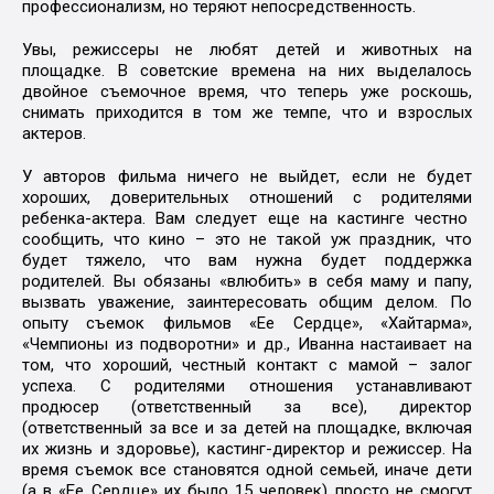
профессионализм, но теряют непосредственность.
Увы, режиссеры не любят детей и животных на
площадке. В советские времена на них выделалось
двойное съемочное время, что теперь уже роскошь,
снимать приходится в том же темпе, что и взрослых
актеров.
У авторов фильма ничего не выйдет, если не будет
хороших, доверительных отношений с родителями
ребенка-актера. Вам следует еще на кастинге честно
сообщить, что кино – это не такой уж праздник, что
будет тяжело, что вам нужна будет поддержка
родителей. Вы обязаны «влюбить» в себя маму и папу,
вызвать уважение, заинтересовать общим делом. По
опыту съемок фильмов «Ее Сердце», «Хайтарма»,
«Чемпионы из подворотни» и др., Иванна настаивает на
том, что хороший, честный контакт с мамой – залог
успеха. С родителями отношения устанавливают
продюсер (ответственный за все), директор
(ответственный за все и за детей на площадке, включая
их жизнь и здоровье), кастинг-директор и режиссер. На
время съемок все становятся одной семьей, иначе дети
(а в «Ее Сердце» их было 15 человек) просто не смогут