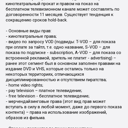
кинотеатральный прокат и правом на показ на
бесплатном телевизионном канале может составлять по
договоренности 11 месяцев. Существует тенденция к
сокращению сроков hold-back.
- Основные виды прав:
- кинотеатральные права;
- видео по запросу VOD (подвиды: T-VOD – для показа
при оплате за тайтл, т.е. одно название, S-VOD – для
показа по подписке - subscription, A-VOD – для показа со
встроенной рекламой, зритель не платит - advertising) –
ранее этот сегмент был в основном заполнен правами на
издание DVD и VHS, которые остались только на
некоторых территориях, отличающихся
дисциплинированностью и отсутствием пиратства;
- home video rights;
- pay television – платное телевидение;
- free television - бесплатное телевидение;
- мерчендайзинговые права (этот вид прав может
вступать в силу в любой момент, даже до первого показа
контента) – права на использование изображений,
образов из фильма.