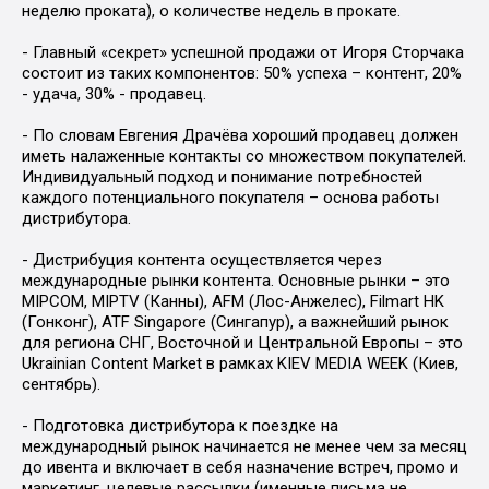
неделю проката), о количестве недель в прокате.
- Главный «секрет» успешной продажи от Игоря Сторчака
состоит из таких компонентов: 50% успеха – контент, 20%
- удача, 30% - продавец.
- По словам Евгения Драчёва хороший продавец должен
иметь налаженные контакты со множеством покупателей.
Индивидуальный подход и понимание потребностей
каждого потенциального покупателя – основа работы
дистрибутора.
- Дистрибуция контента осуществляется через
международные рынки контента. Основные рынки – это
MIPCOM, MIPTV (Канны), AFM (Лос-Анжелес), Filmart HK
(Гонконг), ATF Singapore (Сингапур), а важнейший рынок
для региона СНГ, Восточной и Центральной Европы – это
Ukrainian Content Market в рамках KIEV MEDIA WEEK (Киев,
сентябрь).
- Подготовка дистрибутора к поездке на
международный рынок начинается не менее чем за месяц
до ивента и включает в себя назначение встреч, промо и
маркетинг, целевые рассылки (именные письма не