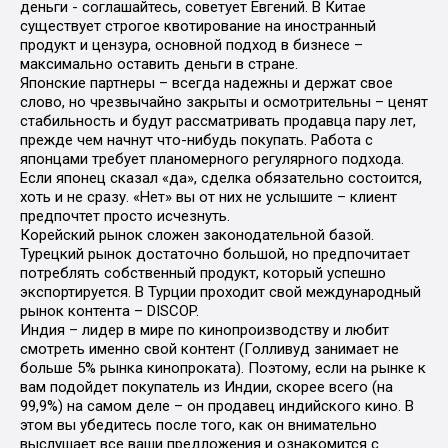
деньги - соглашайтесь, советует Евгений. В Китае
существует строгое квотирование на иностранный
продукт и цензура, основной подход в бизнесе –
максимально оставить деньги в стране.
Японские партнеры – всегда надежны и держат свое
слово, но чрезвычайно закрыты и осмотрительны – ценят
стабильность и будут рассматривать продавца пару лет,
прежде чем начнут что-нибудь покупать. Работа с
японцами требует планомерного регулярного подхода.
Если японец сказал «да», сделка обязательно состоится,
хоть и не сразу. «Нет» вы от них не услышите – клиент
предпочтет просто исчезнуть.
Корейский рынок сложен законодательной базой.
Турецкий рынок достаточно большой, но предпочитает
потреблять собственный продукт, который успешно
экспортируется. В Турции проходит свой международный
рынок контента – DISCOP.
Индия – лидер в мире по кинопроизводству и любит
смотреть именно свой контент (Голливуд занимает не
больше 5% рынка кинопроката). Поэтому, если на рынке к
вам подойдет покупатель из Индии, скорее всего (на
99,9%) на самом деле – он продавец индийского кино. В
этом вы убедитесь после того, как он внимательно
выслушает все ваши предложения и ознакомится с