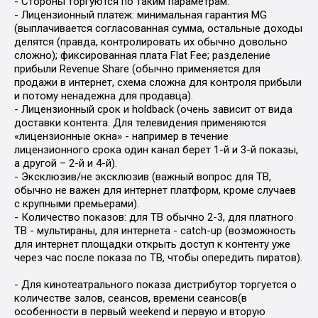
- Стороны торгуются по таким параметрам:
- Лицензионный платеж: минимальная гарантия MG
(выплачивается согласованная сумма, остальные доходы
делятся (правда, контролировать их обычно довольно
сложно); фиксированная плата Flat Fee; разделение
прибыли Revenue Share (обычно применяется для
продажи в интернет, схема сложна для контроля прибыли
и потому ненадежна для продавца).
- Лицензионный срок и holdback (очень зависит от вида
доставки контента. Для телевидения применяются
«лицензионные окна» - например в течение
лицензионного срока один канал берет 1-й и 3-й показы,
а другой – 2-й и 4-й).
- Эксклюзив/не эксклюзив (важный вопрос для ТВ,
обычно не важен для интернет платформ, кроме случаев
с крупными премьерами).
- Количество показов: для ТВ обычно 2-3, для платного
ТВ - мультираны, для интернета - catch-up (возможность
для интернет площадки открыть доступ к контенту уже
через час после показа по ТВ, чтобы опередить пиратов).
- Для кинотеатрального показа дистрибутор торгуется о
количестве залов, сеансов, времени сеансов(в
особенности в первый weekend и первую и вторую