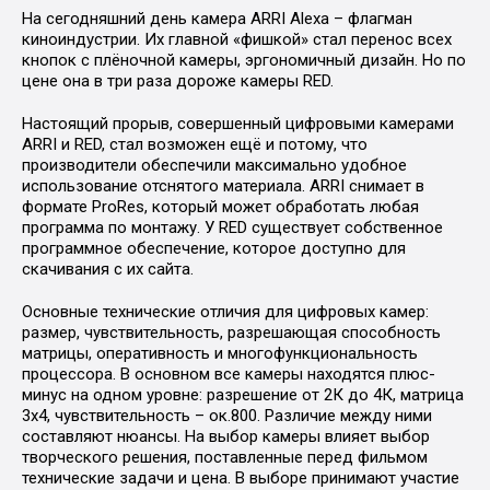
На сегодняшний день камера ARRI Alexa – флагман
киноиндустрии. Их главной «фишкой» стал перенос всех
кнопок с плёночной камеры, эргономичный дизайн. Но по
цене она в три раза дороже камеры RED.
Настоящий прорыв, совершенный цифровыми камерами
ARRI и RED, стал возможен ещё и потому, что
производители обеспечили максимально удобное
использование отснятого материала. ARRI снимает в
формате ProRes, который может обработать любая
программа по монтажу. У RED существует собственное
программное обеспечение, которое доступно для
скачивания с их сайта.
Основные технические отличия для цифровых камер:
размер, чувствительность, разрешающая способность
матрицы, оперативность и многофункциональность
процессора. В основном все камеры находятся плюс-
минус на одном уровне: разрешение от 2К до 4К, матрица
3х4, чувствительность – ок.800. Различие между ними
составляют нюансы. На выбор камеры влияет выбор
творческого решения, поставленные перед фильмом
технические задачи и цена. В выборе принимают участие