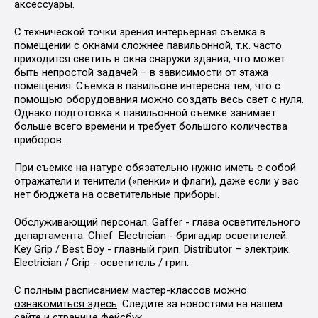
аксессуары.
С технической точки зрения интерьерная съёмка в
помещении с окнами сложнее павильонной, т.к. часто
приходится светить в окна снаружи здания, что может
быть непростой задачей – в зависимости от этажа
помещения. Съёмка в павильоне интересна тем, что с
помощью оборудования можно создать весь свет с нуля.
Однако подготовка к павильонной съёмке занимает
больше всего времени и требует большого количества
приборов.
При съемке на натуре обязательно нужно иметь с собой
отражатели и тенители («пенки» и флаги), даже если у вас
нет бюджета на осветительные приборы.
Обслуживающий персонал. Gaffer - глава осветительного
департамента. Chief Electrician - бригадир осветителей.
Key Grip / Best Boy - главный грип. Distributor – электрик.
Electrician / Grip - осветитель / грип.
С полным расписанием мастер-классов можно
ознакомиться здесь
. Следите за новостями на нашем
сайте
и странице
фейсбук
.