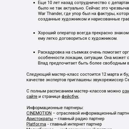
Еще 10 лет назад сотрудничество с департ
было не так актуально. Сейчас это чрезвыч
War Thander, где упор был на фактуры, кот
созданные художником и нарисованные гра
Хороший оператор всегда прекрасно знаком 
ему легко договориться с художником.
Раскадровка на съемках очень помогает орг
особенности локации, ситуации. Она может с
Влад предпочитает быть более свободным в
Следующий мастер-класс состоится 12 марта и буд
качестве экспертов приглашены звукорежиссер Се
С полным расписанием мастер-классов можно
оз
сайте
и странице
фейсбук
.
Информационные партнеры:
CINEMOTION
– отраслевой информационный партн
Аристократы
– главный радио партнер
Platfor.ma
- главный интернет партнер