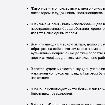
Живопись – это пример визуального искусств
оператором, и художником-постановщиком.
В фильме «Племя» были использованы два ви
пространственная. Среда обитания героев,
является еще одним героем.
Всё, что находится вокруг актёра, должно ра
обращать на себя слишком много внимания. 
аутентичный коврик, он не должен бросаться
цвет и атмосфера должны максимально рабо
В театре художник часто вынужден увеличив
максимально похож на правду. При этом бут
настоящих.
В кино не используют чисто белый и чисто 
блестящих поверхностей.
В фильме «Поводырь» стояла задача передат