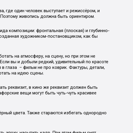
а, где один человек выступает и режиссёром, и
 Поэтому живопись должна быть ориентиром.
да композиции: фронтальная (плоская) и глубинно-
 созданная художником-постановщиком, как бы
ботать на атмосферу, на сцену, но при этом не
Если вы и добыли редкий, удивительный по красоте
 в глаза – фильм не про коврик. Фактуры, детали,
тать на идею сцены.
ать реквизит, в кино же реквизит должен быть
афорские вещи могут быть чуть-чуть красивее
чёрный цвета. Также стараются избегать однородно
ь эпоху, насытить кадр. При этом фильм снят